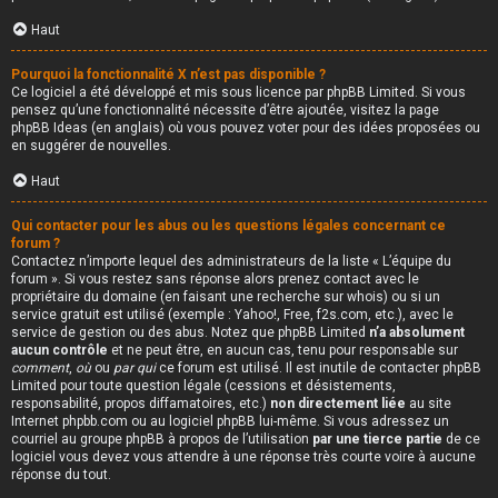
Haut
Pourquoi la fonctionnalité X n’est pas disponible ?
Ce logiciel a été développé et mis sous licence par phpBB Limited. Si vous
pensez qu’une fonctionnalité nécessite d’être ajoutée, visitez la page
phpBB Ideas
(en anglais) où vous pouvez voter pour des idées proposées ou
en suggérer de nouvelles.
Haut
Qui contacter pour les abus ou les questions légales concernant ce
forum ?
Contactez n’importe lequel des administrateurs de la liste « L’équipe du
forum ». Si vous restez sans réponse alors prenez contact avec le
propriétaire du domaine (en faisant une
recherche sur whois
) ou si un
service gratuit est utilisé (exemple : Yahoo!, Free, f2s.com, etc.), avec le
service de gestion ou des abus. Notez que phpBB Limited
n’a absolument
aucun contrôle
et ne peut être, en aucun cas, tenu pour responsable sur
comment
,
où
ou
par qui
ce forum est utilisé. Il est inutile de contacter phpBB
Limited pour toute question légale (cessions et désistements,
responsabilité, propos diffamatoires, etc.)
non directement liée
au site
Internet phpbb.com ou au logiciel phpBB lui-même. Si vous adressez un
courriel au groupe phpBB à propos de l’utilisation
par une tierce partie
de ce
logiciel vous devez vous attendre à une réponse très courte voire à aucune
réponse du tout.