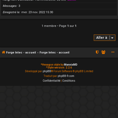
Messages
3
Enregistré le
mer. 23 nov. 2022 15:30
1 membre • Page
1
sur
1
Aller à
Forge Intec - accueil
Forge Intec - accueil
*
Hexagon style by
MannixMD
*
Style version: 2.2.6
Développé par
phpBB
® Forum Software © phpBB Limited
Traduit par
phpBB-fr.com
Confidentialité
|
Conditions