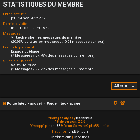
STATISTIQUES DU MEMBRE
Enregistré le :
jeu. 24 nov. 2022 21:25
Dernière visite :
mer. 11 déc. 2024 18:42
Messages :
9 |
Rechercher les messages du membre
(20.93% de tous les messages / 0.01 messages par jour)
Forum le plus actif :
Espace publique
(7 Messages / 77.78% des messages du membre)
Sujet le plus actif :
Saint-Eloi 2022
(2 Messages / 22.22% des messages du membre)
Aller à
Forge Intec - accueil
Forge Intec - accueil
*
Hexagon style by
MannixMD
*
Style version: 2.2.6
Développé par
phpBB
® Forum Software © phpBB Limited
Traduit par
phpBB-fr.com
Confidentialité
|
Conditions