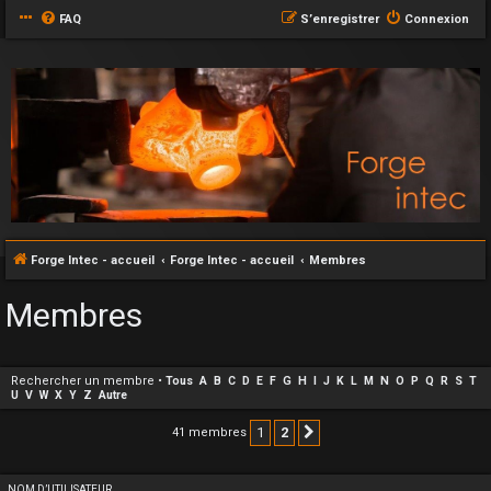
FAQ
S’enregistrer
Connexion
Forge Intec - accueil
Forge Intec - accueil
Membres
Membres
Rechercher un membre
•
Tous
A
B
C
D
E
F
G
H
I
J
K
L
M
N
O
P
Q
R
S
T
U
V
W
X
Y
Z
Autre
1
2
41 membres
Suivante
NOM D’UTILISATEUR