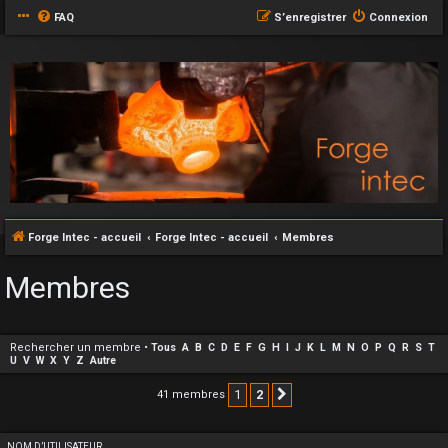
FAQ
S’enregistrer
Connexion
Forge Intec - accueil
Forge Intec - accueil
Membres
Membres
Rechercher un membre
•
Tous
A
B
C
D
E
F
G
H
I
J
K
L
M
N
O
P
Q
R
S
T
U
V
W
X
Y
Z
Autre
1
2
41 membres
Suivante
NOM D’UTILISATEUR