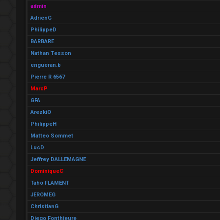
admin
AdrienG
PhilippeD
BARBARE
Nathan Tesson
engueran.b
Pierre R 6567
MarcP
GFA
ArezkiO
PhilippeH
Matteo Sommet
LucD
Jeffrey DALLEMAGNE
DominiqueC
Taho FLAMENT
JEROMEG
ChristianG
Diego Fonthieure