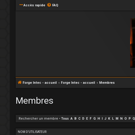
Accès rapide
FAQ
Forge Intec - accueil
Forge Intec - accueil
Membres
Membres
Rechercher un membre
•
Tous
A
B
C
D
E
F
G
H
I
J
K
L
M
N
O
P
Q
NOM D’UTILISATEUR