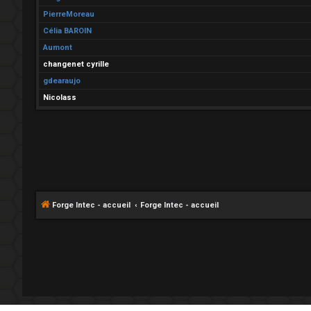
PierreMoreau
Célia BAROIN
Aumont
changenet cyrille
gdearaujo
Nicolass
Forge Intec - accueil
Forge Intec - accueil