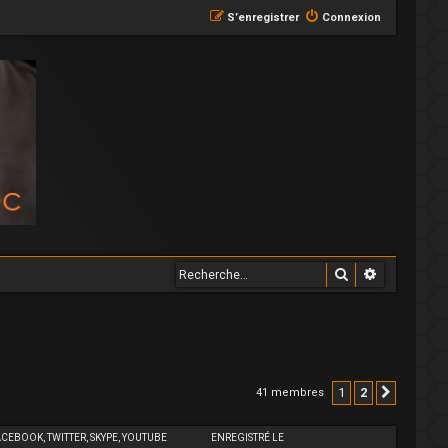
S’enregistrer
Connexion
Rechercher
Recherche
1
2
41 membres
Suivant
ACEBOOK, TWITTER, SKYPE, YOUTUBE
ENREGISTRÉ LE