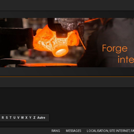
R
S
T
U
V
W
X
Y
Z
Autre
RANG
MESSAGES
LOCALISATION, SITE INTERNET, F