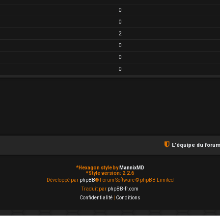
0
0
2
0
0
0
L’équipe du foru
*
Hexagon style by
MannixMD
*
Style version: 2.2.6
Développé par
phpBB
® Forum Software © phpBB Limited
Traduit par
phpBB-fr.com
Confidentialité
|
Conditions