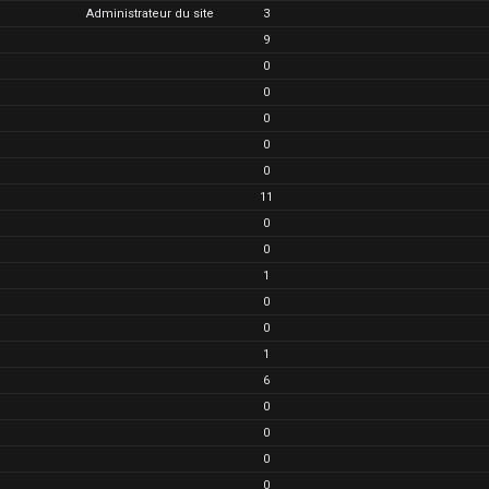
Administrateur du site
3
9
0
0
0
0
0
11
0
0
1
0
0
1
6
0
0
0
0