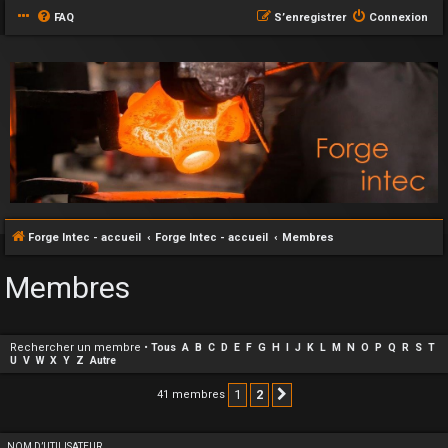
FAQ
S’enregistrer
Connexion
Forge Intec - accueil
Forge Intec - accueil
Membres
Membres
Rechercher un membre
•
Tous
A
B
C
D
E
F
G
H
I
J
K
L
M
N
O
P
Q
R
S
T
U
V
W
X
Y
Z
Autre
1
2
41 membres
Suivante
NOM D’UTILISATEUR