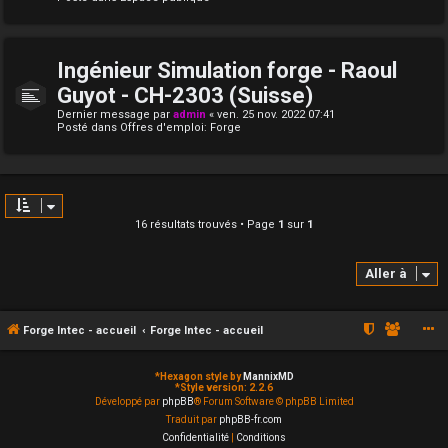
Ingénieur Simulation forge - Raoul
Guyot - CH-2303 (Suisse)
Dernier message par
admin
«
ven. 25 nov. 2022 07:41
Posté dans
Offres d'emploi: Forge
16 résultats trouvés • Page
1
sur
1
Aller à
Forge Intec - accueil
Forge Intec - accueil
*
Hexagon style by
MannixMD
*
Style version: 2.2.6
Développé par
phpBB
® Forum Software © phpBB Limited
Traduit par
phpBB-fr.com
Confidentialité
|
Conditions