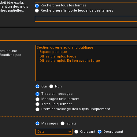
oit être exclu.
Rechercher tous les termes
ment un des mots
Rechercher n’importe lequel de ces termes
hes partielles.
fectuer une
ésactivez pas
Oui
Non
Titres et messages
Messages uniquement
Titres uniquement
Premier message des sujets uniquement
Messages
Sujets
Croissant
Décroissant