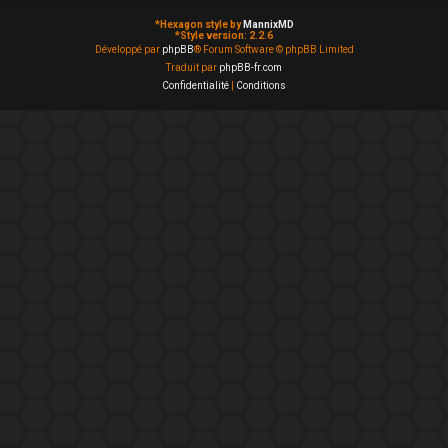
*
Hexagon style by
MannixMD
*
Style version: 2.2.6
Développé par
phpBB
® Forum Software © phpBB Limited
Traduit par
phpBB-fr.com
Confidentialité
|
Conditions