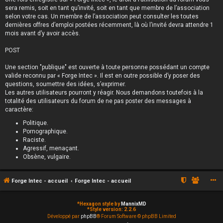
sera remis, soit en tant qu’invité, soit en tant que membre de l’association
selon votre cas. Un membre de l’association peut consulter les toutes
dernières offres d’emploi postées récemment, là où l’invité devra attendre 1
mois avant d’y avoir accès.
POST
Une section "publique" est ouverte à toute personne possédant un compte
valide reconnu par « Forge Intec ». Il est en outre possible d’y poser des
questions, soumettre des idées, s’exprimer.
Les autres utilisateurs pourront y réagir. Nous demandons toutefois à la
totalité des utilisateurs du forum de ne pas poster des messages à
caractère:
Politique.
Pornographique.
Raciste.
Agressif, menaçant.
Obsène, vulgaire.
Forge Intec - accueil
Forge Intec - accueil
*
Hexagon style by
MannixMD
*
Style version: 2.2.6
Développé par
phpBB
® Forum Software © phpBB Limited