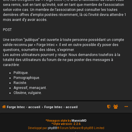
sera remis, soit en tant qu’invité, soit en tant que membre de l’association
selon votre cas. Un membre de l’association peut consulter les toutes
dernières offres d’emploi postées récemment, là où l’invité devra attendre 1
mois avant d’y avoir accès.
POST
Une section "publique" est ouverte à toute personne possédant un compte
valide reconnu par « Forge Intec ». Il est en outre possible d’y poser des
questions, soumettre des idées, s’exprimer.
Les autres utilisateurs pourront y réagir. Nous demandons toutefois à la
totalité des utilisateurs du forum de ne pas poster des messages à
caractère:
Politique.
Pornographique.
Raciste.
Agressif, menaçant.
Obsène, vulgaire.
Forge Intec - accueil
Forge Intec - accueil
*
Hexagon style by
MannixMD
*
Style version: 2.2.6
Développé par
phpBB
® Forum Software © phpBB Limited