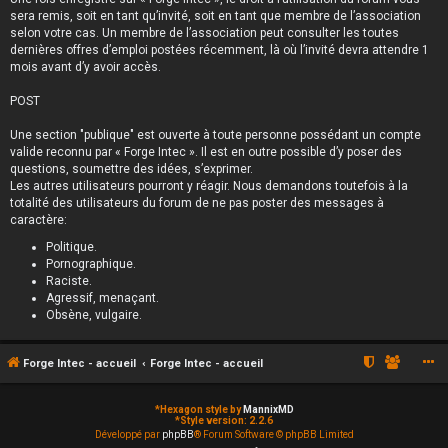
sera remis, soit en tant qu’invité, soit en tant que membre de l’association
selon votre cas. Un membre de l’association peut consulter les toutes
dernières offres d’emploi postées récemment, là où l’invité devra attendre 1
mois avant d’y avoir accès.
POST
Une section "publique" est ouverte à toute personne possédant un compte
valide reconnu par « Forge Intec ». Il est en outre possible d’y poser des
questions, soumettre des idées, s’exprimer.
Les autres utilisateurs pourront y réagir. Nous demandons toutefois à la
totalité des utilisateurs du forum de ne pas poster des messages à
caractère:
Politique.
Pornographique.
Raciste.
Agressif, menaçant.
Obsène, vulgaire.
Forge Intec - accueil
Forge Intec - accueil
*
Hexagon style by
MannixMD
*
Style version: 2.2.6
Développé par
phpBB
® Forum Software © phpBB Limited