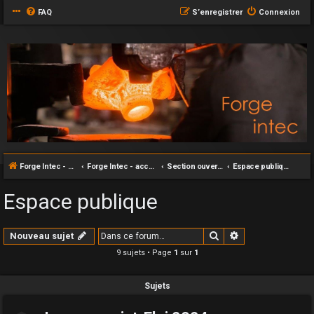
FAQ
S’enregistrer
Connexion
Forge Intec - accueil
Forge Intec - accueil
Section ouverte au grand publique
Espace publique
Espace publique
Rechercher
Recherche avan
Nouveau sujet
9 sujets • Page
1
sur
1
Sujets