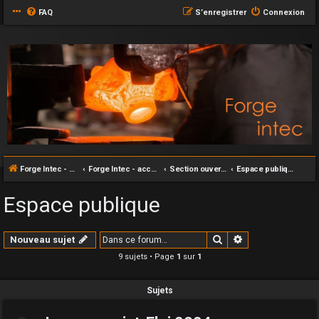
FAQ
S’enregistrer
Connexion
Forge Intec - accueil
Forge Intec - accueil
Section ouverte au grand publique
Espace publique
Espace publique
Rechercher
Recherche avan
Nouveau sujet
9 sujets • Page
1
sur
1
Sujets