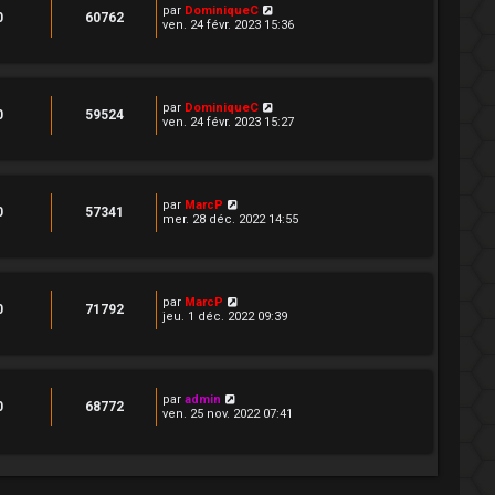
par
DominiqueC
0
60762
ven. 24 févr. 2023 15:36
par
DominiqueC
0
59524
ven. 24 févr. 2023 15:27
par
MarcP
0
57341
mer. 28 déc. 2022 14:55
par
MarcP
0
71792
jeu. 1 déc. 2022 09:39
par
admin
0
68772
ven. 25 nov. 2022 07:41