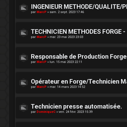
INGENIEUR METHODE/QUALITE/PLA
par
MarcP
»
sam. 2 sept. 2023 17:46
TECHNICIEN METHODES FORGE -
par
MarcP
»
mar. 23 mai 2023 23:03
Responsable de Production Forg
par
MarcP
»
lun. 15 mai 2023 22:11
Opérateur en Forge/Technicien M
par
MarcP
»
mar. 14 mars 2023 14:52
Technicien presse automatisée.
par
DominiqueC
»
ven. 24 févr. 2023 15:39