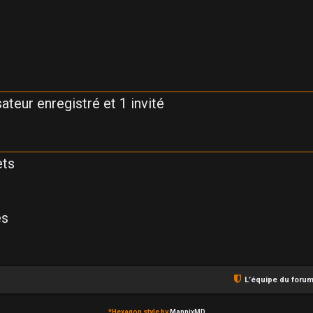
ateur enregistré et 1 invité
ets
es
L’équipe du foru
*
Hexagon style by
MannixMD