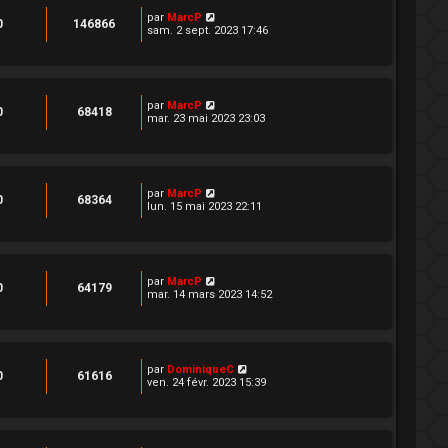
par
MarcP
0
146866
sam. 2 sept. 2023 17:46
par
MarcP
0
68418
mar. 23 mai 2023 23:03
par
MarcP
0
68364
lun. 15 mai 2023 22:11
par
MarcP
0
64179
mar. 14 mars 2023 14:52
par
DominiqueC
0
61616
ven. 24 févr. 2023 15:39