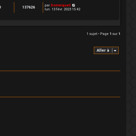
par
DominiqueC
0
137626
lun. 13 févr. 2023 15:42
1 sujet • Page
1
sur
1
Aller à