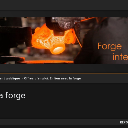
rand publique
Offres d'emploi: En lien avec la forge
a forge
he avancée
RÉPO