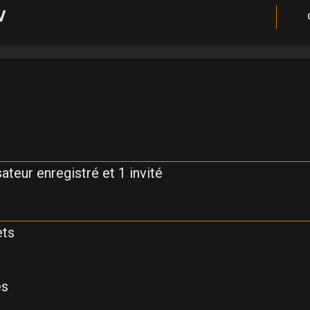
V
ateur enregistré et 1 invité
ets
es