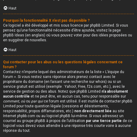
Haut
Pourquoi la fonctionnalité X n’est pas disponible ?
Ce logiciel a été développé et mis sous licence par phpBB Limited. Si vous
pensez qu’une fonctionnalité nécessite d’être ajoutée, visitez la page
phpBB Ideas
(en anglais) où vous pouvez voter pour des idées proposées ou
en suggérer de nouvelles.
Haut
Qui contacter pour les abus ou les questions légales concernant ce
forum ?
Contactez n’importe lequel des administrateurs de la liste « L’équipe du
forum ». Si vous restez sans réponse alors prenez contact avec le
propriétaire du domaine (en faisant une
recherche sur whois
) ou si un
service gratuit est utilisé (exemple : Yahoo!, Free, f2s.com, etc.), avec le
service de gestion ou des abus. Notez que phpBB Limited
n’a absolument
aucun contrôle
et ne peut être, en aucun cas, tenu pour responsable sur
comment
,
où
ou
par qui
ce forum est utilisé. Il est inutile de contacter phpBB
Limited pour toute question légale (cessions et désistements,
responsabilité, propos diffamatoires, etc.)
non directement liée
au site
Internet phpbb.com ou au logiciel phpBB lui-même. Si vous adressez un
courriel au groupe phpBB à propos de l’utilisation
par une tierce partie
de ce
logiciel vous devez vous attendre à une réponse très courte voire à aucune
réponse du tout.