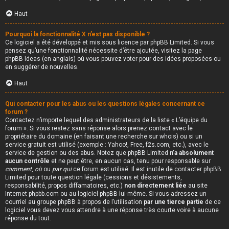
Haut
Pourquoi la fonctionnalité X n’est pas disponible ?
Ce logiciel a été développé et mis sous licence par phpBB Limited. Si vous
pensez qu’une fonctionnalité nécessite d’être ajoutée, visitez la page
phpBB Ideas
(en anglais) où vous pouvez voter pour des idées proposées ou
en suggérer de nouvelles.
Haut
Qui contacter pour les abus ou les questions légales concernant ce
forum ?
Contactez n’importe lequel des administrateurs de la liste « L’équipe du
forum ». Si vous restez sans réponse alors prenez contact avec le
propriétaire du domaine (en faisant une
recherche sur whois
) ou si un
service gratuit est utilisé (exemple : Yahoo!, Free, f2s.com, etc.), avec le
service de gestion ou des abus. Notez que phpBB Limited
n’a absolument
aucun contrôle
et ne peut être, en aucun cas, tenu pour responsable sur
comment
,
où
ou
par qui
ce forum est utilisé. Il est inutile de contacter phpBB
Limited pour toute question légale (cessions et désistements,
responsabilité, propos diffamatoires, etc.)
non directement liée
au site
Internet phpbb.com ou au logiciel phpBB lui-même. Si vous adressez un
courriel au groupe phpBB à propos de l’utilisation
par une tierce partie
de ce
logiciel vous devez vous attendre à une réponse très courte voire à aucune
réponse du tout.