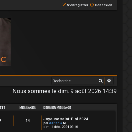
S’enregistrer
Connexion
Rechercher
Recherche
Nous sommes le dim. 9 août 2026 14:39
ETS
MESSAGES
DERNIER MESSAGE
Joyeuse saint-Eloi 2024
9
14
V
par
AdrienG
o
dim. 1 déc. 2024 09:10
i