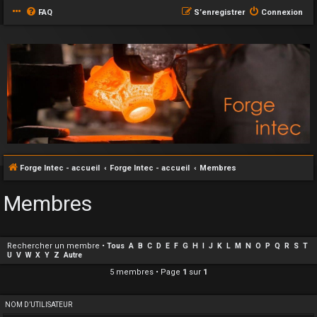
FAQ
S’enregistrer
Connexion
Forge Intec - accueil
Forge Intec - accueil
Membres
Membres
Rechercher un membre
•
Tous
A
B
C
D
E
F
G
H
I
J
K
L
M
N
O
P
Q
R
S
T
U
V
W
X
Y
Z
Autre
5 membres • Page
1
sur
1
NOM D’UTILISATEUR