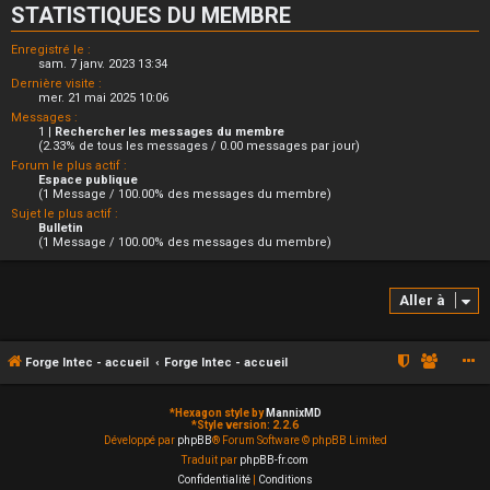
STATISTIQUES DU MEMBRE
Enregistré le :
sam. 7 janv. 2023 13:34
Dernière visite :
mer. 21 mai 2025 10:06
Messages :
1 |
Rechercher les messages du membre
(2.33% de tous les messages / 0.00 messages par jour)
Forum le plus actif :
Espace publique
(1 Message / 100.00% des messages du membre)
Sujet le plus actif :
Bulletin
(1 Message / 100.00% des messages du membre)
Aller à
Forge Intec - accueil
Forge Intec - accueil
*
Hexagon style by
MannixMD
*
Style version: 2.2.6
Développé par
phpBB
® Forum Software © phpBB Limited
Traduit par
phpBB-fr.com
Confidentialité
|
Conditions