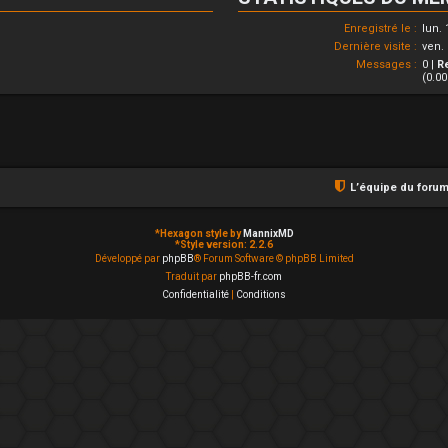
Enregistré le :
lun. 
Dernière visite :
ven. 
Messages :
0 |
R
(0.0
L’équipe du foru
*
Hexagon style by
MannixMD
*
Style version: 2.2.6
Développé par
phpBB
® Forum Software © phpBB Limited
Traduit par
phpBB-fr.com
Confidentialité
|
Conditions