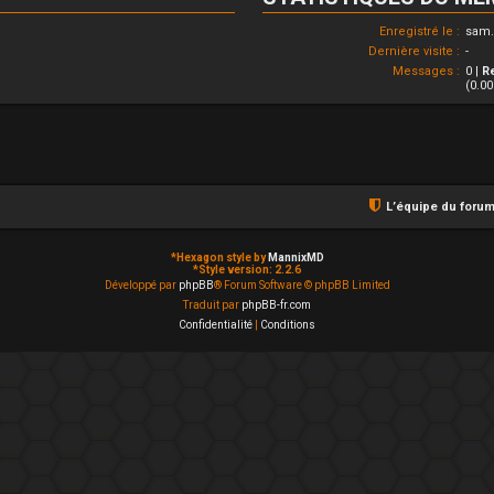
Enregistré le :
sam. 
Dernière visite :
-
Messages :
0 |
R
(0.0
L’équipe du foru
*
Hexagon style by
MannixMD
*
Style version: 2.2.6
Développé par
phpBB
® Forum Software © phpBB Limited
Traduit par
phpBB-fr.com
Confidentialité
|
Conditions