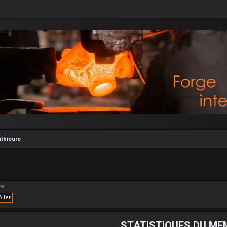
thieure
re
STATISTIQUES DU ME