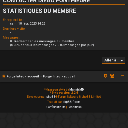
CONTACTER DIEGO FONTHIEURE
STATISTIQUES DU MEMBRE
Enregistré le :
sam. 18 févr. 2023 14:26
Dernière visite :
-
Messages :
0 |
Rechercher les messages du membre
(0.00% de tous les messages / 0.00 messages par jour)
Aller à
Forge Intec - accueil
Forge Intec - accueil
*
Hexagon style by
MannixMD
*
Style version: 2.2.6
Développé par
phpBB
® Forum Software © phpBB Limited
Traduit par
phpBB-fr.com
Confidentialité
|
Conditions