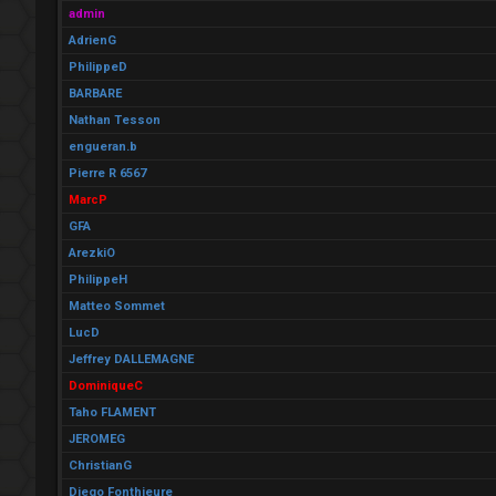
admin
AdrienG
PhilippeD
BARBARE
Nathan Tesson
engueran.b
Pierre R 6567
MarcP
GFA
ArezkiO
PhilippeH
Matteo Sommet
LucD
Jeffrey DALLEMAGNE
DominiqueC
Taho FLAMENT
JEROMEG
ChristianG
Diego Fonthieure