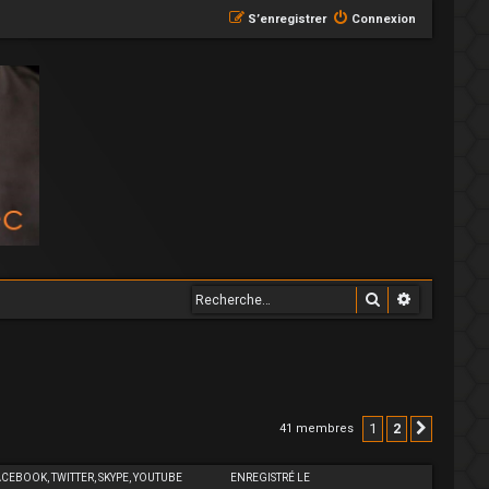
S’enregistrer
Connexion
Rechercher
Recherche
1
2
41 membres
Suivant
ACEBOOK, TWITTER, SKYPE, YOUTUBE
ENREGISTRÉ LE