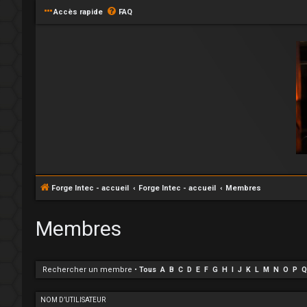
Accès rapide
FAQ
Forge Intec - accueil
Forge Intec - accueil
Membres
Membres
Rechercher un membre
•
Tous
A
B
C
D
E
F
G
H
I
J
K
L
M
N
O
P
Q
NOM D’UTILISATEUR