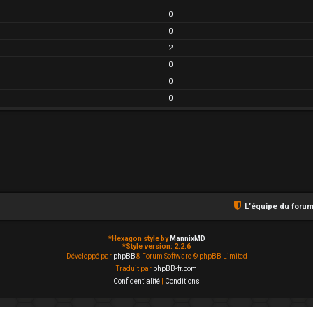
0
0
2
0
0
0
L’équipe du foru
*
Hexagon style by
MannixMD
*
Style version: 2.2.6
Développé par
phpBB
® Forum Software © phpBB Limited
Traduit par
phpBB-fr.com
Confidentialité
|
Conditions