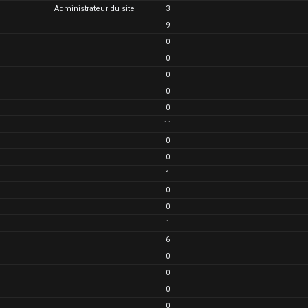
Administrateur du site
3
9
0
0
0
0
0
11
0
0
1
0
0
1
6
0
0
0
0