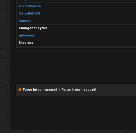
PierreMoreau
Célia BAROIN
Aumont
changenet cyrille
gdearaujo
Nicolass
Forge Intec - accueil
Forge Intec - accueil