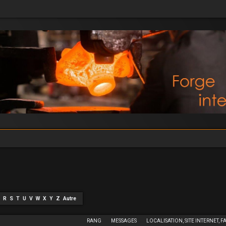
R
S
T
U
V
W
X
Y
Z
Autre
RANG
MESSAGES
LOCALISATION, SITE INTERNET, F