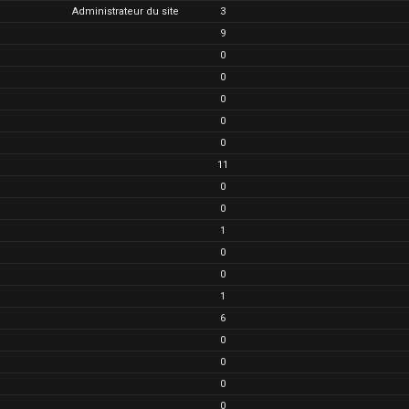
Administrateur du site
3
9
0
0
0
0
0
11
0
0
1
0
0
1
6
0
0
0
0