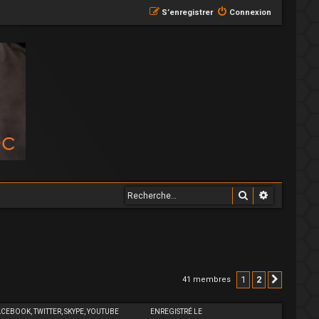
S’enregistrer
Connexion
Rechercher
Recherche
1
2
41 membres
Suivant
ACEBOOK, TWITTER, SKYPE, YOUTUBE
ENREGISTRÉ LE