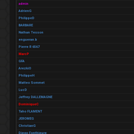
admin
AdrienG
PhilippeD
BARBARE
Nathan Tesson
engueran.b
Pierre R 6567
MarcP
GFA
ArezkiO
PhilippeH
Matteo Sommet
LucD
Jeffrey DALLEMAGNE
DominiqueC
Taho FLAMENT
JEROMEG
ChristianG
Diego Fonthieure