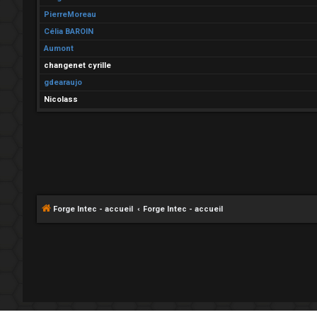
PierreMoreau
Célia BAROIN
Aumont
changenet cyrille
gdearaujo
Nicolass
Forge Intec - accueil
Forge Intec - accueil