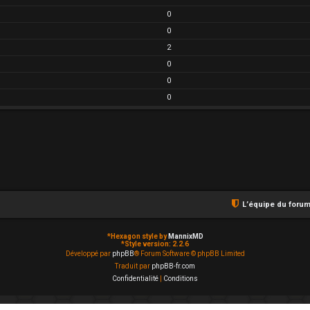
0
0
2
0
0
0
L’équipe du foru
*
Hexagon style by
MannixMD
*
Style version: 2.2.6
Développé par
phpBB
® Forum Software © phpBB Limited
Traduit par
phpBB-fr.com
Confidentialité
|
Conditions