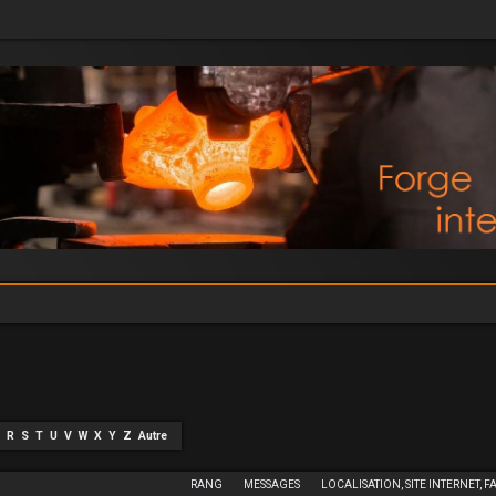
R
S
T
U
V
W
X
Y
Z
Autre
RANG
MESSAGES
LOCALISATION, SITE INTERNET, F