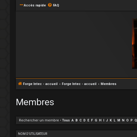
Accès rapide
FAQ
Forge Intec - accueil
Forge Intec - accueil
Membres
Membres
Rechercher un membre
•
Tous
A
B
C
D
E
F
G
H
I
J
K
L
M
N
O
P
Q
NOM D’UTILISATEUR