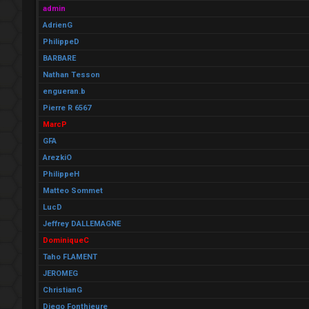
admin
AdrienG
PhilippeD
BARBARE
Nathan Tesson
engueran.b
Pierre R 6567
MarcP
GFA
ArezkiO
PhilippeH
Matteo Sommet
LucD
Jeffrey DALLEMAGNE
DominiqueC
Taho FLAMENT
JEROMEG
ChristianG
Diego Fonthieure