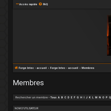
Accès rapide
FAQ
Forge Intec - accueil
Forge Intec - accueil
Membres
Membres
Rechercher un membre
•
Tous
A
B
C
D
E
F
G
H
I
J
K
L
M
N
O
P
Q
NOM D’UTILISATEUR