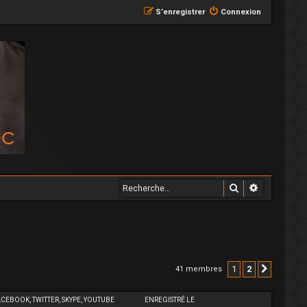
S’enregistrer
Connexion
Rechercher
Recherche
1
2
41 membres
Suivant
ACEBOOK, TWITTER, SKYPE, YOUTUBE
ENREGISTRÉ LE