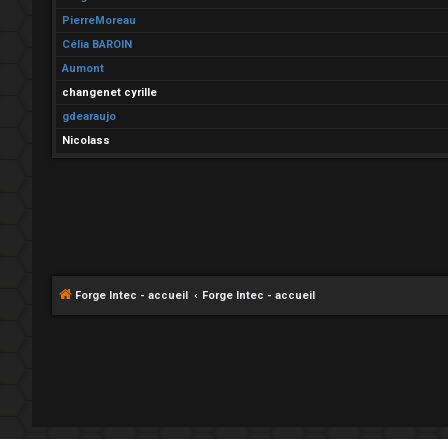
PierreMoreau
Célia BAROIN
Aumont
changenet cyrille
gdearaujo
Nicolass
Forge Intec - accueil
Forge Intec - accueil