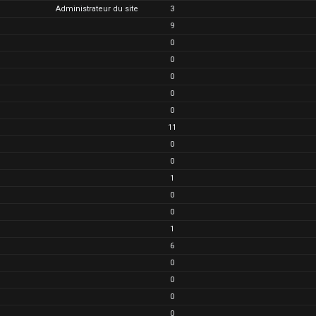
Administrateur du site
3
9
0
0
0
0
0
11
0
0
1
0
0
1
6
0
0
0
0