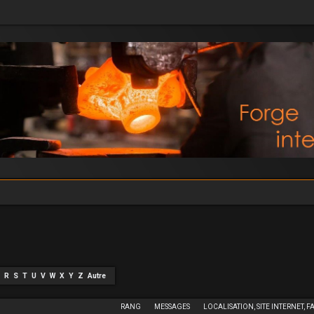
R
S
T
U
V
W
X
Y
Z
Autre
RANG
MESSAGES
LOCALISATION, SITE INTERNET, F