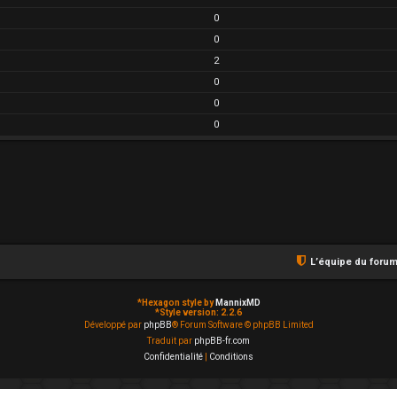
0
0
2
0
0
0
L’équipe du foru
*
Hexagon style by
MannixMD
*
Style version: 2.2.6
Développé par
phpBB
® Forum Software © phpBB Limited
Traduit par
phpBB-fr.com
Confidentialité
|
Conditions