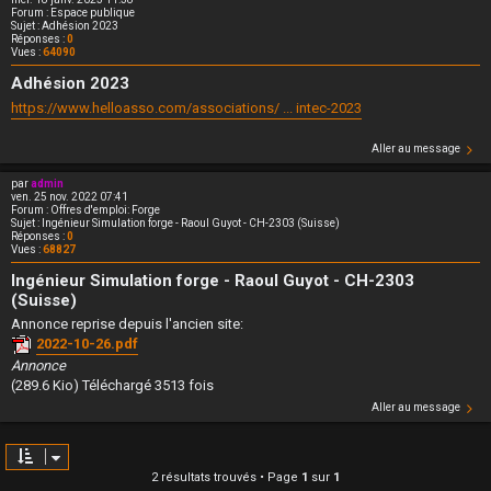
Forum :
Espace publique
Sujet :
Adhésion 2023
Réponses :
0
Vues :
64090
Adhésion 2023
https://www.helloasso.com/associations/ ... intec-2023
Aller au message
par
admin
ven. 25 nov. 2022 07:41
Forum :
Offres d'emploi: Forge
Sujet :
Ingénieur Simulation forge - Raoul Guyot - CH-2303 (Suisse)
Réponses :
0
Vues :
68827
Ingénieur Simulation forge - Raoul Guyot - CH-2303
(Suisse)
Annonce reprise depuis l'ancien site:
2022-10-26.pdf
Annonce
(289.6 Kio) Téléchargé 3513 fois
Aller au message
2 résultats trouvés • Page
1
sur
1