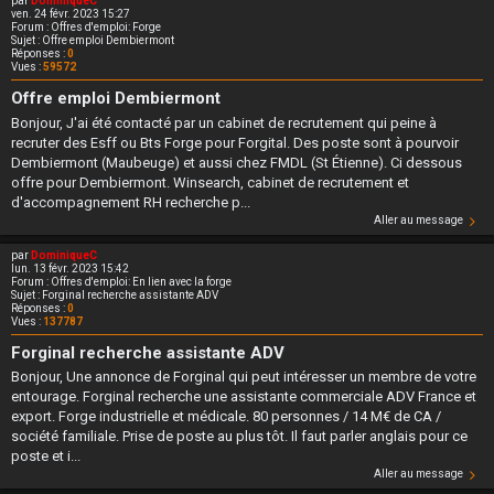
par
DominiqueC
ven. 24 févr. 2023 15:27
Forum :
Offres d'emploi: Forge
Sujet :
Offre emploi Dembiermont
Réponses :
0
Vues :
59572
Offre emploi Dembiermont
Bonjour, J'ai été contacté par un cabinet de recrutement qui peine à
recruter des Esff ou Bts Forge pour Forgital. Des poste sont à pourvoir
Dembiermont (Maubeuge) et aussi chez FMDL (St Étienne). Ci dessous
offre pour Dembiermont. Winsearch, cabinet de recrutement et
d'accompagnement RH recherche p...
Aller au message
par
DominiqueC
lun. 13 févr. 2023 15:42
Forum :
Offres d'emploi: En lien avec la forge
Sujet :
Forginal recherche assistante ADV
Réponses :
0
Vues :
137787
Forginal recherche assistante ADV
Bonjour, Une annonce de Forginal qui peut intéresser un membre de votre
entourage. Forginal recherche une assistante commerciale ADV France et
export. Forge industrielle et médicale. 80 personnes / 14 M€ de CA /
société familiale. Prise de poste au plus tôt. Il faut parler anglais pour ce
poste et i...
Aller au message