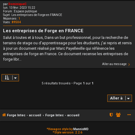
par
DominiqueC
lun. 13 févr. 2023 15:22
Forum :
Espace publique
Sujet :
Les entreprises de Forge en FRANCE
Réponses :
1
Vues :
89504
Les entreprises de Forge en FRANCE
Salut à toutes et à tous, Dans un but professionnel, pour la recherche de
terrains de stage ou d'apprentissage pour les étudiants, j'ai repris et remis
à jour un document réalisé par Marc Payelleville qui référence les
entreprises de forge en France. Ce document recense les entreprises de
forge libr...
Aller au message
5 résultats trouvés • Page
1
sur
1
Aller à
Forge Intec - accueil
Forge Intec - accueil
*
Hexagon style by
MannixMD
*
Style version: 2.2.6