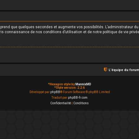
e prend que quelques secondes et augmente vos possibilités. L’administrateur d
s connaissance de nos conditions d’utilisation et de notre politique de vie privée
L’équipe du foru
*
Hexagon style by
MannixMD
*
Style version: 2.2.6
Développé par
phpBB
® Forum Software © phpBB Limited
Traduit par
phpBB-fr.com
Confidentialité
|
Conditions