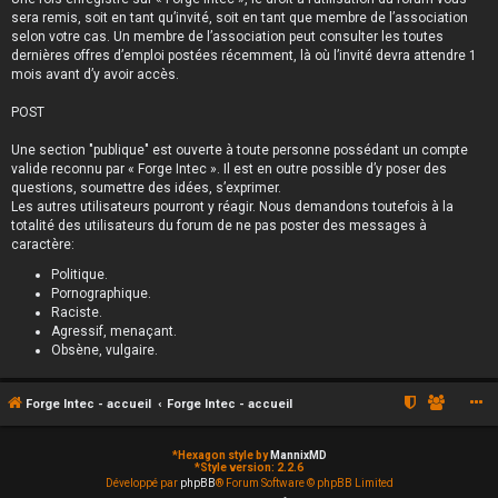
sera remis, soit en tant qu’invité, soit en tant que membre de l’association
selon votre cas. Un membre de l’association peut consulter les toutes
dernières offres d’emploi postées récemment, là où l’invité devra attendre 1
mois avant d’y avoir accès.
POST
Une section "publique" est ouverte à toute personne possédant un compte
valide reconnu par « Forge Intec ». Il est en outre possible d’y poser des
questions, soumettre des idées, s’exprimer.
Les autres utilisateurs pourront y réagir. Nous demandons toutefois à la
totalité des utilisateurs du forum de ne pas poster des messages à
caractère:
Politique.
Pornographique.
Raciste.
Agressif, menaçant.
Obsène, vulgaire.
Forge Intec - accueil
Forge Intec - accueil
*
Hexagon style by
MannixMD
*
Style version: 2.2.6
Développé par
phpBB
® Forum Software © phpBB Limited