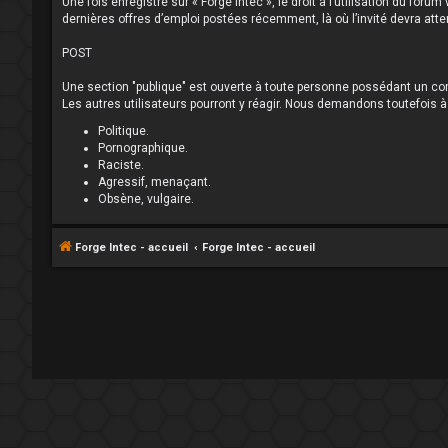
Une fois enregistré sur « Forge Intec », le droit à l’utilisation du fo
dernières offres d’emploi postées récemment, là où l’invité devra atte
POST
Une section "publique" est ouverte à toute personne possédant un comp
Les autres utilisateurs pourront y réagir. Nous demandons toutefois à
Politique.
Pornographique.
Raciste.
Agressif, menaçant.
Obsène, vulgaire.
Forge Intec - accueil
Forge Intec - accueil