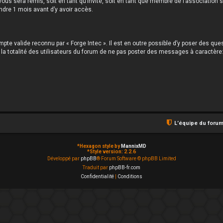
rum vous sera remis, soit en tant qu’invité, soit en tant que membre de l’associatio
ndre 1 mois avant d’y avoir accès.
te valide reconnu par « Forge Intec ». Il est en outre possible d’y poser des que
 la totalité des utilisateurs du forum de ne pas poster des messages à caractère
L’équipe du foru
*
Hexagon style by
MannixMD
*
Style version: 2.2.6
Développé par
phpBB
® Forum Software © phpBB Limited
Traduit par
phpBB-fr.com
Confidentialité
|
Conditions