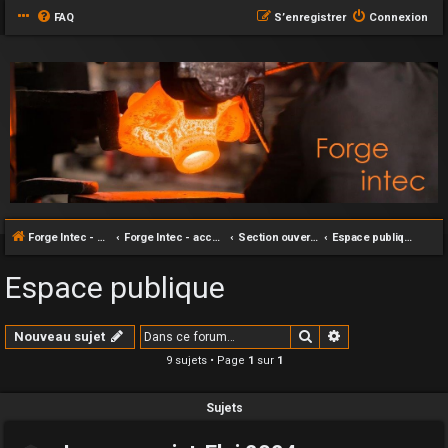
FAQ
S’enregistrer
Connexion
Forge Intec - accueil
Forge Intec - accueil
Section ouverte au grand publique
Espace publique
Espace publique
Rechercher
Recherche avan
Nouveau sujet
9 sujets • Page
1
sur
1
Sujets