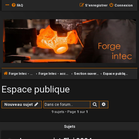
FAQ
S’enregistrer
Connexion
Forge Intec - accueil
Forge Intec - accueil
Section ouverte au grand publique
Espace publique
Espace publique
Rechercher
Recherche avan
Nouveau sujet
9 sujets • Page
1
sur
1
Sujets