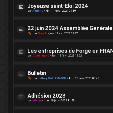
Joyeuse saint-Eloi 2024
par
AdrienG
»
dim. 1 déc. 2024 09:10
22 juin 2024 Assemblée Générale 
par
MarcP
»
jeu. 11 avr. 2024 22:27
Les entreprises de Forge en FRA
par
DominiqueC
»
lun. 13 févr. 2023 15:22
Bulletin
par
Jeffrey DALLEMAGNE
»
lun. 23 janv. 2023 05:43
Adhésion 2023
par
admin
»
mer. 18 janv. 2023 11:38