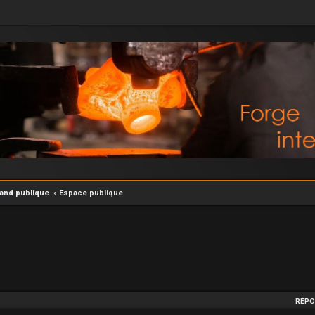
rand publique
Espace publique
he avancée
RÉPO