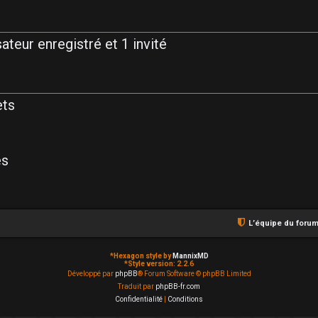
ateur enregistré et 1 invité
ets
es
L’équipe du foru
*
Hexagon style by
MannixMD
*
Style version: 2.2.6
Développé par
phpBB
® Forum Software © phpBB Limited
Traduit par
phpBB-fr.com
Confidentialité
|
Conditions