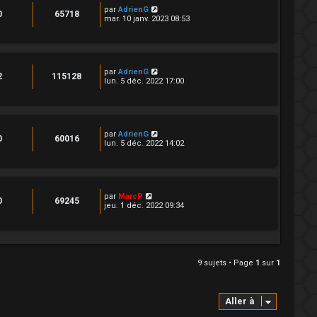
par
AdrienG
0
65718
mar. 10 janv. 2023 08:53
par
AdrienG
2
115128
lun. 5 déc. 2022 17:00
par
AdrienG
0
60016
lun. 5 déc. 2022 14:02
par
MarcP
0
69245
jeu. 1 déc. 2022 09:34
9 sujets • Page
1
sur
1
Aller à