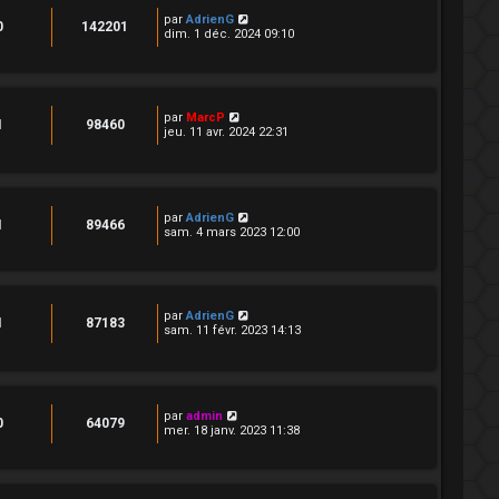
par
AdrienG
0
142201
dim. 1 déc. 2024 09:10
par
MarcP
1
98460
jeu. 11 avr. 2024 22:31
par
AdrienG
1
89466
sam. 4 mars 2023 12:00
par
AdrienG
1
87183
sam. 11 févr. 2023 14:13
par
admin
0
64079
mer. 18 janv. 2023 11:38