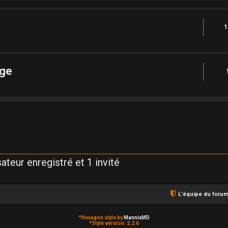
1
rge
ateur enregistré et 1 invité
L’équipe du foru
*
Hexagon style by
MannixMD
*
Style version: 2.2.6