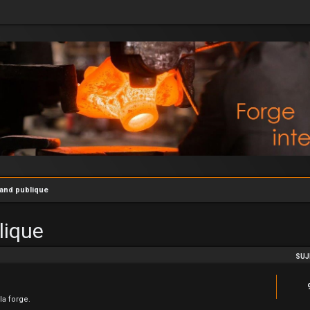
rand publique
lique
SUJ
la forge.