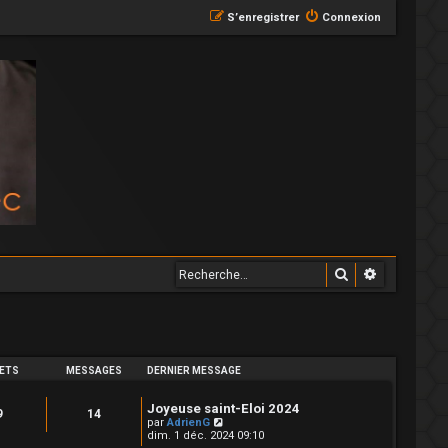
S’enregistrer
Connexion
Rechercher
Recherche
ETS
MESSAGES
DERNIER MESSAGE
Joyeuse saint-Eloi 2024
9
14
V
par
AdrienG
o
dim. 1 déc. 2024 09:10
i