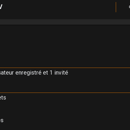
V
ateur enregistré et 1 invité
ets
es