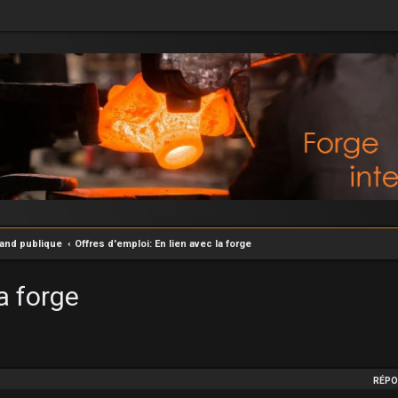
rand publique
Offres d'emploi: En lien avec la forge
a forge
he avancée
RÉPO