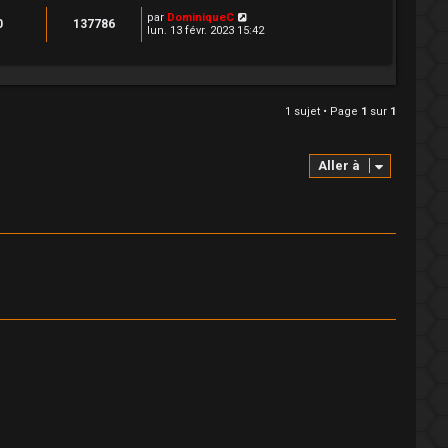
par
DominiqueC
0
137786
lun. 13 févr. 2023 15:42
1 sujet • Page
1
sur
1
Aller à