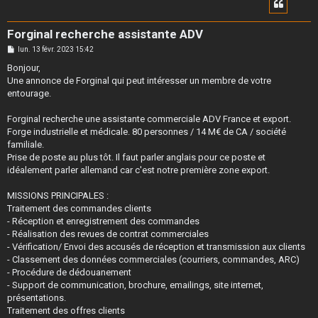
Forginal recherche assistante ADV
M
lun. 13 févr. 2023 15:42
e
s
Bonjour,
s
Une annonce de Forginal qui peut intéresser un membre de votre
a
g
entourage.
e
Forginal recherche une assistante commerciale ADV France et export.
Forge industrielle et médicale. 80 personnes / 14 M€ de CA / société
familiale.
Prise de poste au plus tôt. Il faut parler anglais pour ce poste et
idéalement parler allemand car c'est notre première zone export.
MISSIONS PRINCIPALES :
Traitement des commandes clients
- Réception et enregistrement des commandes
- Réalisation des revues de contrat commerciales
- Vérification/ Envoi des accusés de réception et transmission aux clients
- Classement des données commerciales (courriers, commandes, ARC)
- Procédure de dédouanement
- Support de communication, brochure, emailings, site internet,
présentations.
Traitement des offres clients