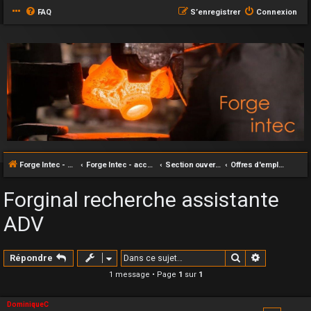
FAQ
S’enregistrer
Connexion
Forge Intec - accueil
Forge Intec - accueil
Section ouverte au grand publique
Offres d'emploi: En lien avec la forge
Forginal recherche assistante
ADV
Rechercher
Recherche
Répondre
1 message • Page
1
sur
1
DominiqueC