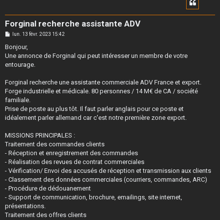
Forginal recherche assistante ADV
M
lun. 13 févr. 2023 15:42
e
s
Bonjour,
s
Une annonce de Forginal qui peut intéresser un membre de votre
a
g
entourage.
e
Forginal recherche une assistante commerciale ADV France et export.
Forge industrielle et médicale. 80 personnes / 14 M€ de CA / société
familiale.
Prise de poste au plus tôt. Il faut parler anglais pour ce poste et
idéalement parler allemand car c'est notre première zone export.
MISSIONS PRINCIPALES :
Traitement des commandes clients
- Réception et enregistrement des commandes
- Réalisation des revues de contrat commerciales
- Vérification/ Envoi des accusés de réception et transmission aux clients
- Classement des données commerciales (courriers, commandes, ARC)
- Procédure de dédouanement
- Support de communication, brochure, emailings, site internet,
présentations.
Traitement des offres clients