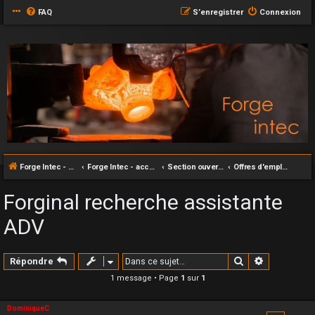
FAQ
S’enregistrer
Connexion
Forge Intec - accueil
Forge Intec - accueil
Section ouverte au grand publique
Offres d'emploi: En lien avec la forge
Forginal recherche assistante
ADV
Rechercher
Recherche
Répondre
1 message • Page
1
sur
1
DominiqueC