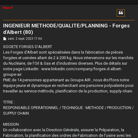
MarcP
INGENIEUR METHODE/QUALITE/PLANNING - Forges
d'Albert (80)
M
sam. 2 sept. 2023 17:46
e
s
SOCIETE FORGES D’ALBERT
s
Les Forges d’Albert sont spécialisées dans la fabrication de pièces
a
g
forgées et usinées allant de 2 à 200 kg. Nous intervenons sur les marchés
e
du Nucléaire, de l’Oil & Gas et d’industries diverses. Plus de détails sur
notre page LinkedIn : www.linkedin.com/company/forges-d-albert-
groupe-air
PME de 14 personnes appartenant au Groupe AIR , nous étoffons notre
équipe jeune et dynamique en recherchant une personne polyvalente pour
travailler au service méthode, planification de la production, supply-chain.
TITRE :
RESPONSABLE OPERATIONNEL / TECHNIQUE : METHODE / PRODUCTION /
SUPPLY CHAIN
MISSION :
En collaboration avec la Direction Générale, assurer la Préparation, la
Fabrication, la planification des ordres de Fabrication de l’usine avec les