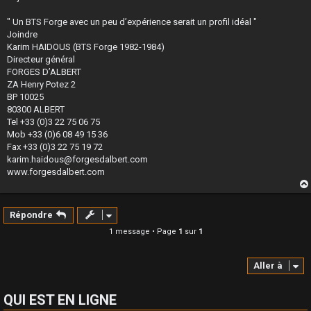
" Un BTS Forge avec un peu d’expérience serait un profil idéal "
Joindre
Karim HAIDOUS (BTS Forge 1982-1984)
Directeur général
FORGES D’ALBERT
ZA Henry Potez 2
BP 10025
80300 ALBERT
Tel +33 (0)3 22 75 06 75
Mob +33 (0)6 08 49 15 36
Fax +33 (0)3 22 75 19 72
karim.haidous@forgesdalbert.com
www.forgesdalbert.com
Répondre
1 message • Page
1
sur
1
Aller à
QUI EST EN LIGNE