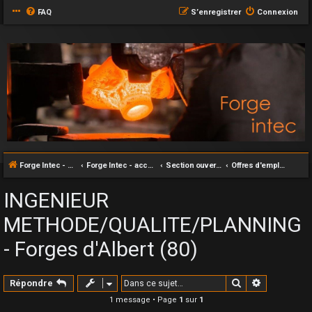
FAQ
S’enregistrer
Connexion
Forge Intec - accueil
Forge Intec - accueil
Section ouverte au grand publique
Offres d'emploi: Forge
INGENIEUR
METHODE/QUALITE/PLANNING
- Forges d'Albert (80)
Rechercher
Recherche
Répondre
1 message • Page
1
sur
1